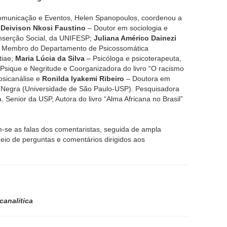
omunicação e Eventos, Helen Spanopoulos, coordenou a
:
Deivison Nkosi Faustino
– Doutor em sociologia e
Inserção Social, da UNIFESP;
Juliana Américo Dainezi
, Membro do Departamento de Psicossomática
tiae;
Maria Lúcia da Silva
– Psicóloga e psicoterapeuta,
 Psique e Negritude e Coorganizadora do livro “O racismo
psicanálise e
Ronilda Iyakemi Ribeiro
– Doutora em
ca Negra (Universidade de São Paulo-USP). Pesquisadora
. Senior da USP, Autora do livro “Alma Africana no Brasil”
m-se as falas dos comentaristas, seguida de ampla
meio de perguntas e comentários dirigidos aos
analítica