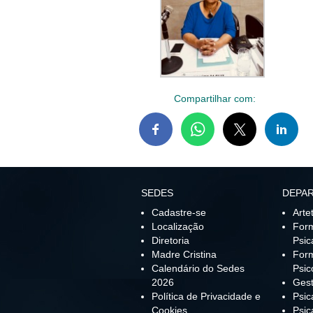
Compartilhar com:
SEDES
DEPA
Cadastre-se
Arte
Localização
For
Diretoria
Psic
Madre Cristina
For
Calendário do Sedes
Psic
2026
Gest
Política de Privacidade e
Psic
Cookies
Psic