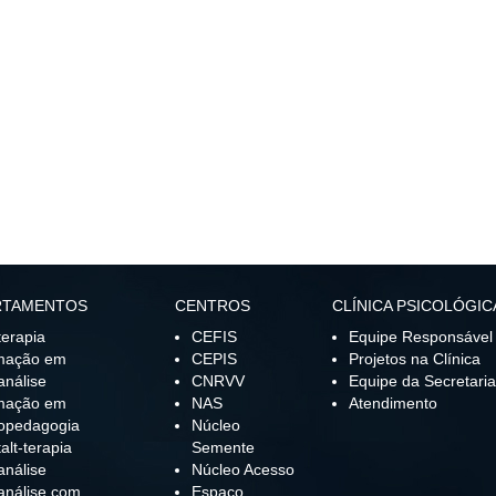
RTAMENTOS
CENTROS
CLÍNICA PSICOLÓGIC
terapia
CEFIS
Equipe Responsável
mação em
CEPIS
Projetos na Clínica
análise
CNRVV
Equipe da Secretaria
mação em
NAS
Atendimento
opedagogia
Núcleo
alt-terapia
Semente
análise
Núcleo Acesso
análise com
Espaço