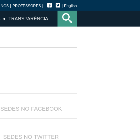
|
|
|
UNOS
PROFESSORES
English
A
TRANSPARÊNCIA
SEDES NO FACEBOOK
SEDES NO TWITTER