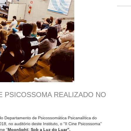
NE PSICOSSOMA REALIZADO NO
o Departamento de Psicossomática Psicanalítica do
018, no auditório deste Instituto, o “II Cine Psicossoma”
me “
Moonlight: Sob a Luz do Luar”.