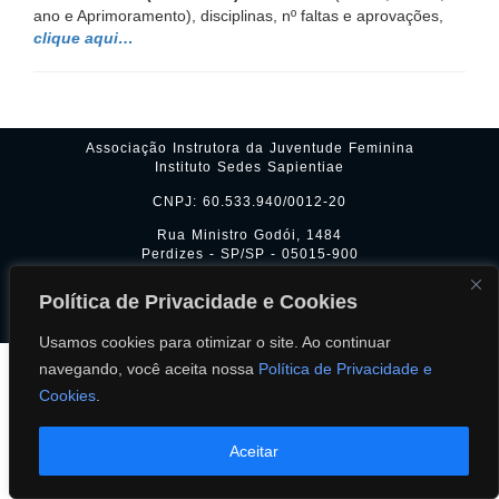
ano e Aprimoramento), disciplinas, nº faltas e aprovações,
clique aqui…
Associação Instrutora da Juventude Feminina
Instituto Sedes Sapientiae
CNPJ: 60.533.940/0012-20
Rua Ministro Godói, 1484
Perdizes - SP/SP - 05015-900
(11) 3866-2730 - sedes@sedes.org.br
Política de Privacidade e Cookies
2026 © Copyright - Instituto Sedes Sapientiae
Usamos cookies para otimizar o site. Ao continuar
navegando, você aceita nossa
Política de Privacidade e
Cookies
.
Aceitar