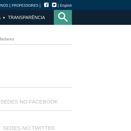
|
|
|
UNOS
PROFESSORES
English
A
TRANSPARÊNCIA
lladares
SEDES NO FACEBOOK
SEDES NO TWITTER