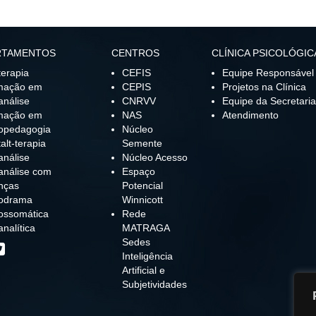
RTAMENTOS
CENTROS
CLÍNICA PSICOLÓGIC
terapia
CEFIS
Equipe Responsável
mação em
CEPIS
Projetos na Clínica
análise
CNRVV
Equipe da Secretaria
mação em
NAS
Atendimento
opedagogia
Núcleo
alt-terapia
Semente
análise
Núcleo Acesso
análise com
Espaço
nças
Potencial
codrama
Winnicott
ossomática
Rede
analítica
MATRAGA
Sedes
Inteligência
Artificial e
Subjetividades