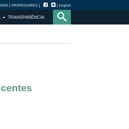
|
|
|
UNOS
PROFESSORES
English
A
TRANSPARÊNCIA
scentes