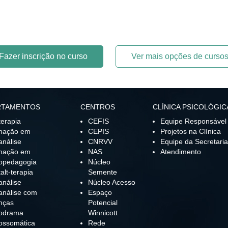
Fazer inscrição no curso
Ver mais opções de curso
RTAMENTOS
CENTROS
CLÍNICA PSICOLÓGIC
terapia
CEFIS
Equipe Responsável
mação em
CEPIS
Projetos na Clínica
análise
CNRVV
Equipe da Secretaria
mação em
NAS
Atendimento
opedagogia
Núcleo
alt-terapia
Semente
análise
Núcleo Acesso
análise com
Espaço
nças
Potencial
codrama
Winnicott
ossomática
Rede