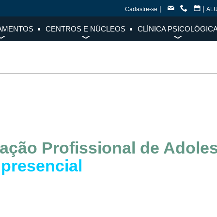
|
|
Cadastre-se
AL
AMENTOS
CENTROS E NÚCLEOS
CLÍNICA PSICOLÓGIC
tação Profissional de Adole
 presencial