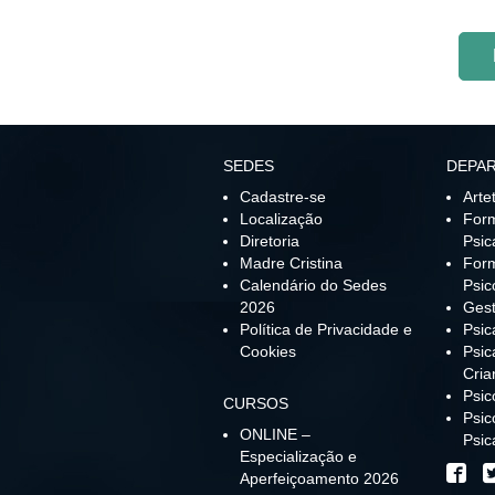
SEDES
DEPA
Cadastre-se
Arte
Localização
For
Diretoria
Psic
Madre Cristina
For
Calendário do Sedes
Psic
2026
Gest
Política de Privacidade e
Psic
Cookies
Psic
Cria
Psi
CURSOS
Psic
ONLINE –
Psic
Especialização e
Aperfeiçoamento 2026