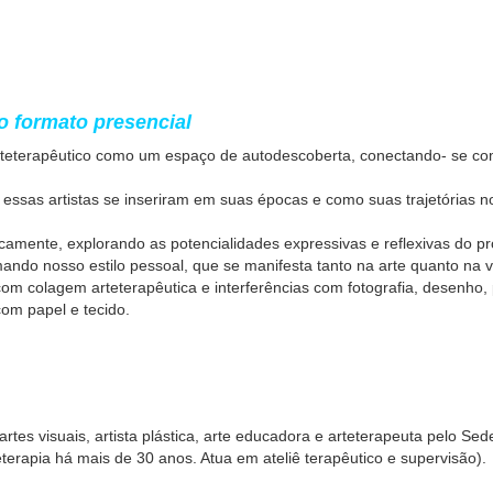
o formato presencial
arteterapêutico como um espaço de autodescoberta, conectando- se com
o essas artistas se inseriram em suas épocas e como suas trajetórias
icamente, explorando as potencialidades expressivas e reflexivas do p
ando nosso estilo pessoal, que se manifesta tanto na arte quanto na v
om colagem arteterapêutica e interferências com fotografia, desenho, p
om papel e tecido.
rtes visuais, artista plástica, arte educadora e arteterapeuta pelo Se
terapia há mais de 30 anos. Atua em ateliê terapêutico e supervisão).