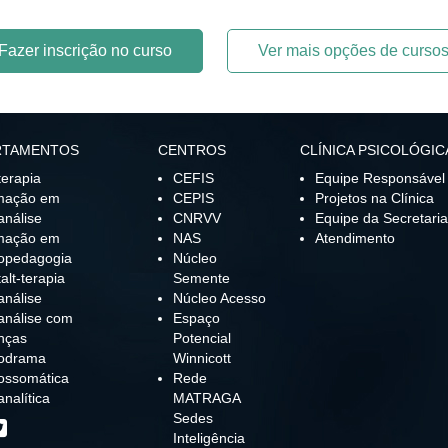
Fazer inscrição no curso
Ver mais opções de curso
RTAMENTOS
CENTROS
CLÍNICA PSICOLÓGIC
terapia
CEFIS
Equipe Responsável
mação em
CEPIS
Projetos na Clínica
análise
CNRVV
Equipe da Secretaria
mação em
NAS
Atendimento
opedagogia
Núcleo
alt-terapia
Semente
análise
Núcleo Acesso
análise com
Espaço
nças
Potencial
codrama
Winnicott
ossomática
Rede
analítica
MATRAGA
Sedes
Inteligência