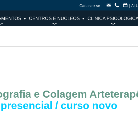
|
|
Cadastre-se
AL
AMENTOS
CENTROS E NÚCLEOS
CLÍNICA PSICOLÓGIC
ografia e Colagem Arteterap
presencial / curso novo