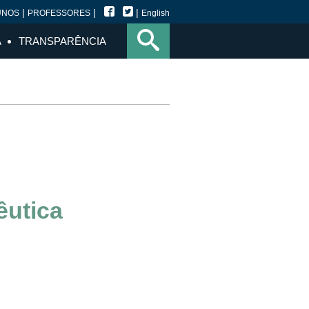
|
|
|
UNOS
PROFESSORES
English
A
TRANSPARÊNCIA
êutica